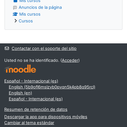
Mis cursos
Anuncios de la página
Mis cursos
Cursos
Bloques suplementarios
Contactar con el soporte del sitio
Usted no se ha identificado. (
Acceder
)
Español - Internacional ‎(es)‎
English ‎(5b9ofl6mslzvb0pvqn5k4pb8q95rcl)‎
English ‎(en)‎
Español - Internacional ‎(es)‎
Resumen de retención de datos
Descargar la app para dispositivos móviles
Cambiar al tema estándar